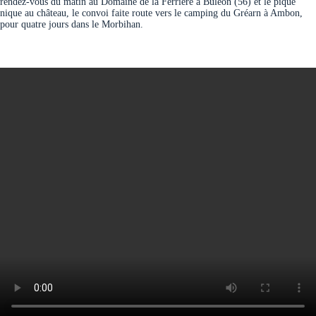
rendez-vous du matin au Domaine de la Férrière à Buléon (56) et le pique
nique au château, le convoi faite route vers le camping du Gréarn à Ambon,
pour quatre jours dans le Morbihan.