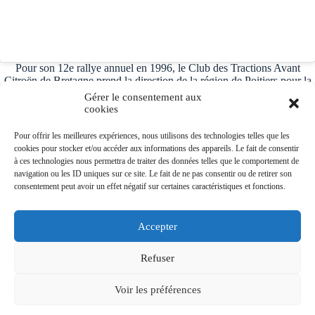
Pour son 12e rallye annuel en 1996, le Club des Tractions Avant
Citroën de Bretagne prend la direction de la région de Poitiers pour la
visite du parc Futuroscope.
Gérer le consentement aux
cookies
Pour offrir les meilleures expériences, nous utilisons des technologies telles que les
cookies pour stocker et/ou accéder aux informations des appareils. Le fait de consentir
Nombre de visites
à ces technologies nous permettra de traiter des données telles que le comportement de
navigation ou les ID uniques sur ce site. Le fait de ne pas consentir ou de retirer son
TOTA
551036
consentement peut avoir un effet négatif sur certaines caractéristiques et fonctions.
L
VISIT
ORS
Accepter
Facebook
YouTube
Instagram
Copyright © 2026 - Club Tractions Avant de Bretagne.
Refuser
Adhérent FFVE: 1171.
Voir les préférences