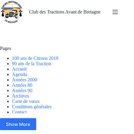
Passer
au
Club des Tractions Avant de Bretagne
contenu
Pages 100 ans de Citroen 2019 90 ans de la Traction Accueil Agenda A
Pages
100 ans de Citroen 2019
90 ans de la Traction
Accueil
Agenda
Années 2000
Années 80
Années 90
Archives
Carte de vœux
Conditions générales
Contact
Dans la presse
Espace adhérents
Show More
Le bureau
Le club