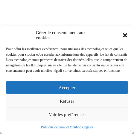
Les anciens présidents et membres
Mentions légales
Partenaires
Plan du site
Plaques CTAB
Politique de cookies (UE)
Gérer le consentement aux
Rallye 2020 Dinan
cookies
Rallye 2022 Les boucles de la Seine
Rallye 2023 La pointe Bretagne Nord et les abers
Pour offrir les meilleures expériences, nous utilisons des technologies telles que les
Rallye 2025
cookies pour stocker et/ou accéder aux informations des appareils. Le fait de consentir
Nombre de visites
Recensement
à ces technologies nous permettra de traiter des données telles que le comportement de
Sortie 2022 Carentoir
navigation ou les ID uniques sur ce site. Le fait de ne pas consentir ou de retirer son
TOTA
Sortie 2023 Machecoul
550987
consentement peut avoir un effet négatif sur certaines caractéristiques et fonctions.
L
VISIT
Sorties
ORS
Vidéos
Accepter
Facebook
YouTube
Instagram
Copyright © 2026 - Club Tractions Avant de Bretagne.
Refuser
Adhérent FFVE: 1171.
Voir les préférences
Conditions générales
Mentions légales
Politique de cookies
Mentions légales
Politique de cookies (UE)
Plan du site